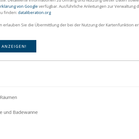
ste. Detaillierte Informationen zu Umfang und Nutzung dieser Daten sowie
rklärung von Google
verfügbar. Ausführliche Anleitungen zur Verwaltun
zu finden:
dataliberation.org
on erlauben Sie die Übermittlung der bei der Nutzung der Kartenfunktion 
 ANZEIGEN!
n Räumen
che und Badewanne