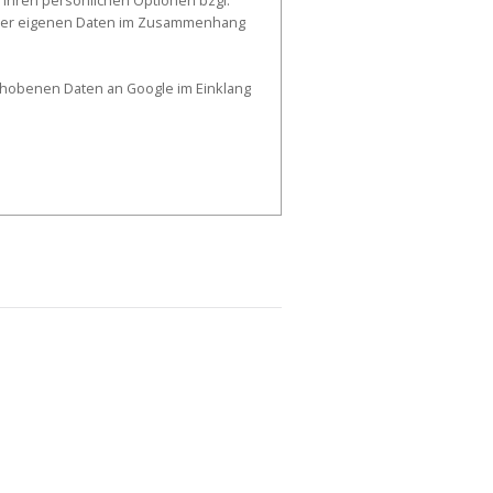
 Ihren persönlichen Optionen bzgl.
g der eigenen Daten im Zusammenhang
erhobenen Daten an Google im Einklang