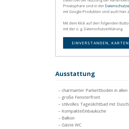
Daten bei der Nutzung der Kartendien
Privatsphäre sind in der
Datenschutze
mit Google-Produkten sind auch hier 
Mit dem Klick auf den folgenden Butt
mit der o. g. Datenschutzerklärung.
EINVERSTANDEN, KARTEN
Ausstattung
– charmanter Parkettboden in alle
– große Fensterfront
– stilvolles Tageslichtbad mit Dus
– KompakteEinbauküche
– Balkon
– Gäste WC