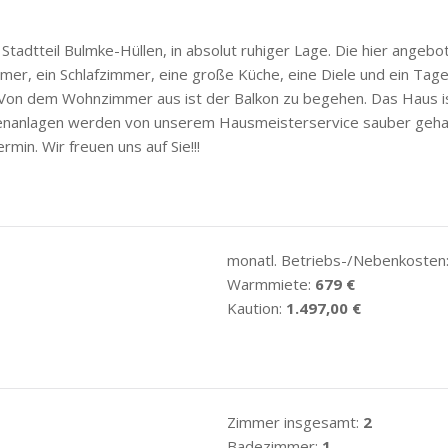
 Stadtteil Bulmke-Hüllen, in absolut ruhiger Lage. Die hier angeb
er, ein Schlafzimmer, eine große Küche, eine Diele und ein Ta
 Von dem Wohnzimmer aus ist der Balkon zu begehen. Das Haus is
ußenanlagen werden von unserem Hausmeisterservice sauber gehal
min. Wir freuen uns auf Sie!!!
monatl. Betriebs-/Nebenkosten
Warmmiete:
679 €
Kaution:
1.497,00 €
Zimmer insgesamt:
2
Badezimmer:
1