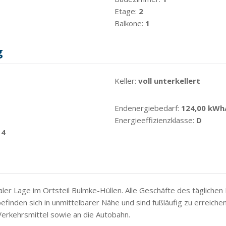
Etage:
2
Balkone:
1
g
Keller:
voll unterkellert
Endenergiebedarf:
124,00 kWh
Energieeffizienzklasse:
D
14
raler Lage im Ortsteil Bulmke-Hüllen. Alle Geschäfte des tägliche
finden sich in unmittelbarer Nähe und sind fußläufig zu erreiche
Verkehrsmittel sowie an die Autobahn.