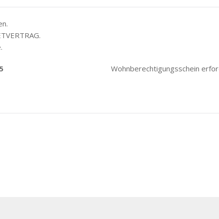
en.
IETVERTRAG.
.
5
Wohnberechtigungsschein erford