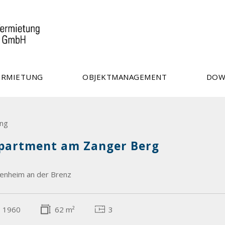
ERMIETUNG
OBJEKTMANAGEMENT
DOW
ng
partment am Zanger Berg
denheim an der Brenz
1960
62 m²
3