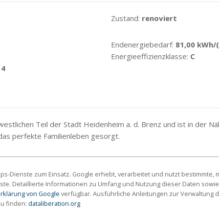
Zustand:
renoviert
Endenergiebedarf:
81,00 kWh/
Energieeffizienzklasse:
C
14
westlichen Teil der Stadt Heidenheim a. d. Brenz und ist in der N
 das perfekte Familienleben gesorgt.
s-Dienste zum Einsatz. Google erhebt, verarbeitet und nutzt bestimmte
ste. Detaillierte Informationen zu Umfang und Nutzung dieser Daten sowie
rklärung von Google
verfügbar. Ausführliche Anleitungen zur Verwaltun
zu finden:
dataliberation.org