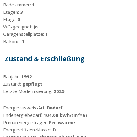
Badezimmer:
1
Etagen:
3
Etage:
3
WG-geeignet:
ja
Garagenstellplätze:
1
Balkone:
1
Zustand & Erschließung
Baujahr:
1992
Zustand:
gepflegt
Letzte Modernisierung:
2025
Energieausweis-Art:
Bedarf
Endenergiebedarf:
104,00 kWh/(m²*a)
Primärenergieträger:
Fernwärme
Energieeffizienzklasse:
D
Energieausweis-Jahrgang:
ab Mai 2014