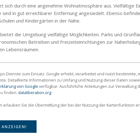
t sich durch eine angenehme Wohnatmosphäre aus. Vielfältige Ei
 sind in gut erreichbarer Entfernung angesiedelt. Ebenso befinde
chulen und Kindergärten in der Nähe.
g bietet die Umgebung vielfältige Möglichkeiten. Parks und Grünfl
onomischen Betrieben und Freizeiteinrichtungen zur Naherholung
men Lebensräumen.
s-Dienste zum Einsatz. Google erhebt, verarbeitet und nutzt bestimmte
ste. Detaillierte Informationen zu Umfang und Nutzung dieser Daten sowie
rklärung von Google
verfügbar. Ausführliche Anleitungen zur Verwaltun
zu finden:
dataliberation.org
on erlauben Sie die Übermittlung der bei der Nutzung der Kartenfunktion 
 ANZEIGEN!