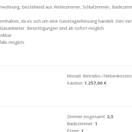
merwohnung, bestehend aus Wohnzimmer, Schlafzimmer, Badezim
t enthalten, da es sich um eine Gasetagenheizung handelt. Den Ve
asanbieter. Besichtigungen sind ab sofort möglich.
enkbar.
alls möglich.
Monatl. Betriebs-/Nebenkosten
Kaution:
1.257,00 €
Zimmer insgesamt:
2,5
Badezimmer:
1
Etage:
1