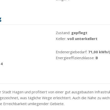
g
Zustand:
gepflegt
Keller:
voll unterkellert
Endenergiebedarf:
71,00 kWh/
Energieeffizienzklasse:
B
14
er Stadt Hagen und profitiert von einer gut ausgebauten Infrastru
sgezeichnet, was tägliche Wege erleichtert. Auch die Nähe zu wic
le Erreichbarkeit umliegender Gebiete.