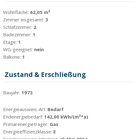
Wohnfläche:
62,05 m²
Zimmer insgesamt:
3
Schlafzimmer:
2
Badezimmer:
1
Etage:
1
WG-geeignet:
nein
Balkone:
1
Zustand & Erschließung
Baujahr:
1973
Energieausweis-Art:
Bedarf
Endenergiebedarf:
142,00 kWh/(m²*a)
Primärenergieträger:
Gas
Energieeffizienzklasse:
E
Energieausweis-Jahrgang:
ab Mai 2014