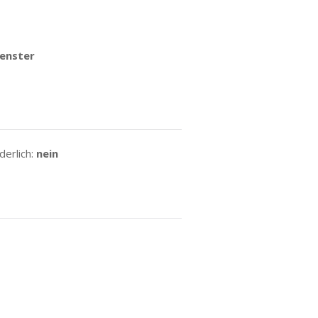
enster
erlich:
nein