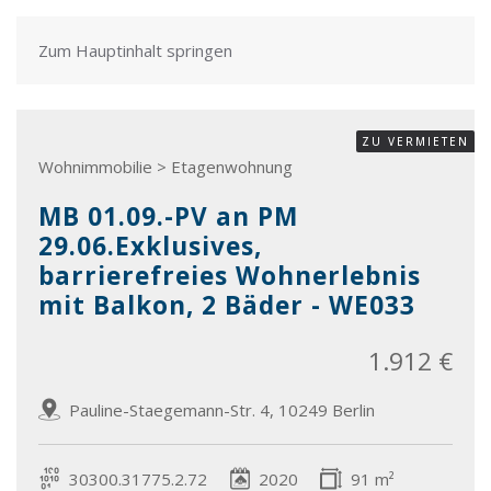
Zum Hauptinhalt springen
ZU VERMIETEN
Wohnimmobilie > Etagenwohnung
MB 01.09.-PV an PM
29.06.Exklusives,
barrierefreies Wohnerlebnis
mit Balkon, 2 Bäder - WE033
1.912 €
Pauline-Staegemann-Str. 4, 10249 Berlin
30300.31775.2.72
2020
91 m²