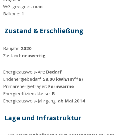
WG-geeignet:
nein
Balkone:
1
Zustand & Erschließung
Baujahr:
2020
Zustand:
neuwertig
Energieausweis-Art:
Bedarf
Endenergiebedarf:
58,00 kWh/(m²*a)
Primärenergieträger:
Fernwärme
Energieeffizienzklasse:
B
Energieausweis-Jahrgang:
ab Mai 2014
Lage und Infrastruktur
Die Wohnung befindet sich in bester zentraler Lage