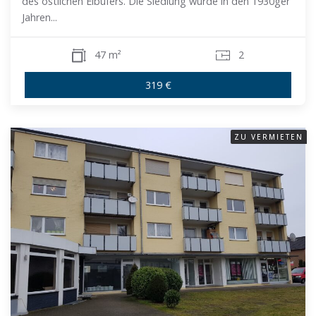
des östlichen Elbufers. Die Siedlung wurde in den 1930ger
Jahren...
47 m²
2
319 €
ZU VERMIETEN