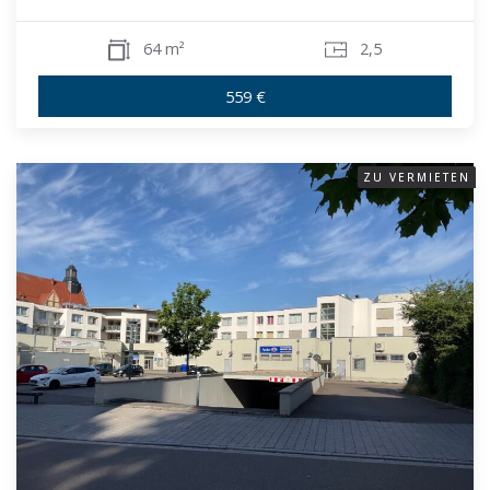
64 m²
2,5
559 €
ZU VERMIETEN