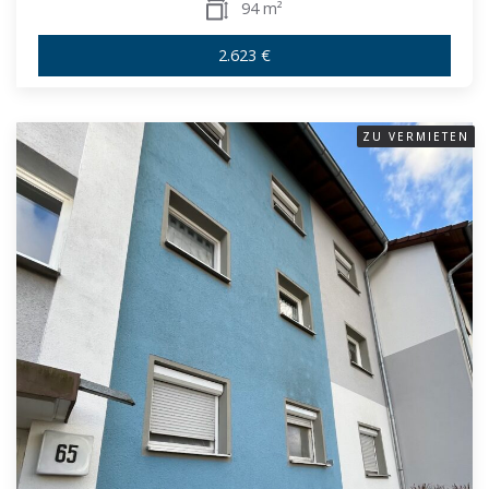
94 m²
2.623 €
ZU VERMIETEN