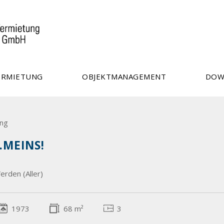
ERMIETUNG
OBJEKTMANAGEMENT
DOW
ng
..MEINS!
rden (Aller)
1973
68 m²
3